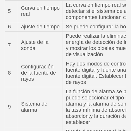
La curva en tiempo real se p
Curva en tiempo
5
detectar si el sistema de ad
real
componentes funcionan cor
6
ajuste de tiempo
Se puede configurar la hora
Puede realizar la eliminació
Ajuste de la
energía de detección de la 
7
sonda
y mostrar los píxeles muert
de visualización
Hay dos modos de control de
Configuración
fuente digital y fuente analó
8
de la fuente de
fuente digital. Establecer l
rayos
de rayos
La función de alarma se pu
puede seleccionar el tipo d
Sistema de
alarma y la alarma de sonido 
9
alarma
la tasa mínima de absorció
absorción,y la duración de 
establecer