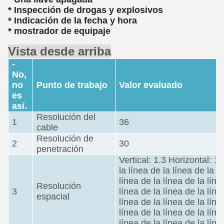
* Inspección de drogas y explosivos
* Indicación de la fecha y hora
* mostrador de equipaje
Vista desde arriba
-
No,
no
Punto de trabajo
Valor evaluado
es
así.
Resolución del
1
36
cable
Resolución de
2
30
penetración
Vertical: 1.3 Horizontal: 1.
la línea de la línea de la l
línea de la línea de la líne
Resolución
3
línea de la línea de la líne
espacial
línea de la línea de la líne
línea de la línea de la líne
línea de la línea de la líne