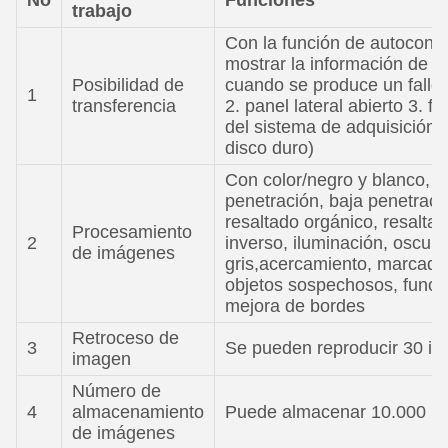
No
Funciones
trabajo
Con la función de autocontro
mostrar la información de f
Posibilidad de
cuando se produce un fallo
1
transferencia
2. panel lateral abierto 3. fa
del sistema de adquisición 
disco duro)
Con color/negro y blanco, a
penetración, baja penetrac
resaltado orgánico, resaltad
Procesamiento
2
inverso, iluminación, oscure
de imágenes
gris,acercamiento, marcado
objetos sospechosos, funci
mejora de bordes
Retroceso de
3
Se pueden reproducir 30 
imagen
Número de
4
almacenamiento
Puede almacenar 10.000 i
de imágenes