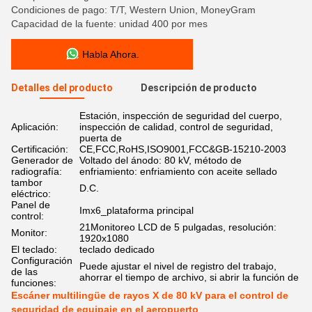
Condiciones de pago: T/T, Western Union, MoneyGram
Capacidad de la fuente: unidad 400 por mes
Habla Ahora.
Detalles del producto
Descripción de producto
Estación, inspección de seguridad del cuerpo,
Aplicación:
inspección de calidad, control de seguridad,
puerta de
Certificación:
CE,FCC,RoHS,ISO9001,FCC&GB-15210-2003
Generador de
Voltado del ánodo: 80 kV, método de
radiografía:
enfriamiento: enfriamiento con aceite sellado
tambor
D.C.
eléctrico:
Panel de
Imx6_plataforma principal
control:
21Monitoreo LCD de 5 pulgadas, resolución:
Monitor:
1920x1080
El teclado:
teclado dedicado
Configuración
Puede ajustar el nivel de registro del trabajo,
de las
ahorrar el tiempo de archivo, si abrir la función de
funciones:
Escáner multilingüe de rayos X de 80 kV para el control de
seguridad de equipaje en el aeropuerto