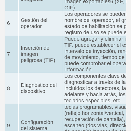
imagen exportables6 (XF, P
GIF)
Los operadores se pueden ag
Gestión del
nombre del operador, el grup
6
operador
estado de habilitación se pu
registro de uso se puede exp
Puede agregar y eliminar im
TIP, puede establecer el est
Inserción de
intervalo de inyección, rango
7
imagen
de movimiento, tiempo de jui
peligrosa (TIP)
puede comprobar el operador
información
Los componentes clave del 
diagnosticar a través de la i
Diagnóstico del
8
incluidos los detectores, la 
dispositivo
adelante y hacia atrás, los s
teclados especiales, etc.
teclas programables, visual
(reflejo horizontal/vertical,
recuperación de pantalla), 
Configuración
9
escaneo (dos vías, dirección
del sistema