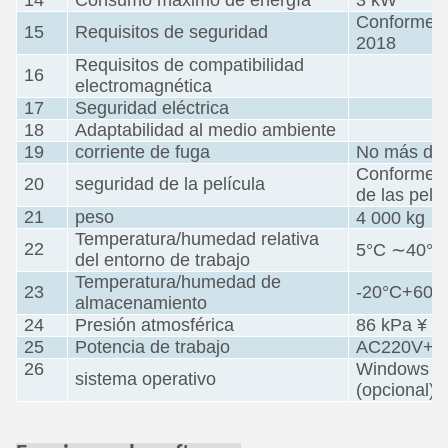
14
Consumo máximo de energía
3 kW
Conforme a
15
Requisitos de seguridad
2018
Requisitos de compatibilidad
16
electromagnética
17
Seguridad eléctrica
18
Adaptabilidad al medio ambiente
19
corriente de fuga
No más de
Conforme a
20
seguridad de la película
de las pel
21
peso
4 000 kg
Temperatura/humedad relativa
22
5°C ∼40°C
del entorno de trabajo
Temperatura/humedad de
23
-20°C+60
almacenamiento
24
Presión atmosférica
86 kPa ¥ 1
25
Potencia de trabajo
AC220V+10
26
Windows XP
sistema operativo
(opcional)