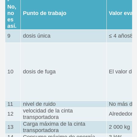
-
No,
no
Punto de trabajo
Valor eval
es
así.
9
dosis única
≤ 4 años8
10
dosis de fuga
El valor de 
11
nivel de ruido
No más de
velocidad de la cinta
12
Alrededor d
transportadora
Carga máxima de la cinta
13
2 000 kg
transportadora