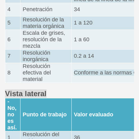
4
Penetración
34
Resolución de la
5
1 a 120
materia orgánica
Escala de grises,
6
resolución de la
1 a 60
mezcla
Resolución
7
0.2 a 14
inorgánica
Resolución
8
efectiva del
Conforme a las normas 
material
Vista lateral
-
No,
no
Punto de trabajo
Valor evaluado
es
así.
Resolución del
1
36