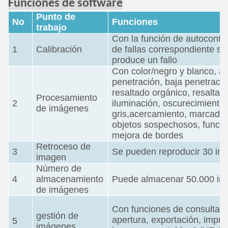
Funciones de software
Punto de
No
Funciones
trabajo
Con la función de autocontrol
1
Calibración
de fallas correspondiente s
produce un fallo
Con color/negro y blanco, au
penetración, baja penetraci
resaltado orgánico, resaltado
Procesamiento
2
iluminación, oscurecimiento,
de imágenes
gris,acercamiento, marcado
objetos sospechosos, funci
mejora de bordes
Retroceso de
3
Se pueden reproducir 30 i
imagen
Número de
4
almacenamiento
Puede almacenar 50.000 i
de imágenes
Con funciones de consulta d
gestión de
apertura, exportación, impre
5
imágenes