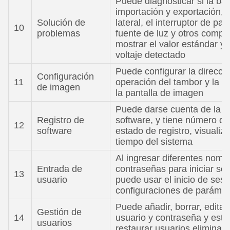
Puede diagnosticar si la ba
importación y exportación, e
Solución de
lateral, el interruptor de p
10
problemas
fuente de luz y otros comp
mostrar el valor estándar y e
voltaje detectado
Puede configurar la direcció
Configuración
11
operación del tambor y la d
de imagen
la pantalla de imagen
Puede darse cuenta de la fu
Registro de
software, y tiene número de 
12
software
estado de registro, visualiz
tiempo del sistema
Al ingresar diferentes nomb
Entrada de
contraseñas para iniciar se
13
usuario
puede usar el inicio de sesi
configuraciones de parámet
Puede añadir, borrar, edita
Gestión de
14
usuario y contraseña y estab
usuarios
restaurar usuarios eliminado