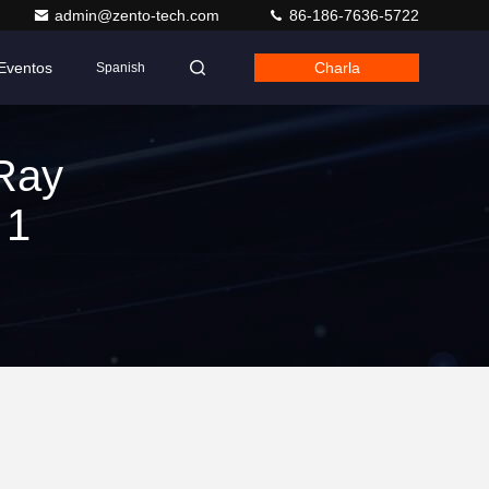
admin@zento-tech.com
86-186-7636-5722
Eventos
Charla
Spanish
Ray
 1