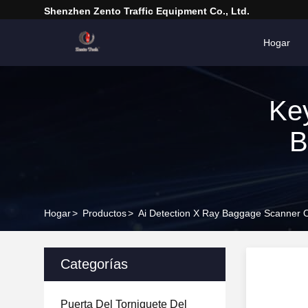
Shenzhen Zento Traffic Equipment Co., Ltd.
Hogar
Ke
B
Hogar
>
Productos
>
Ai Detection X Ray Baggage Scanner O
Categorías
Puerta Del Torniquete Del