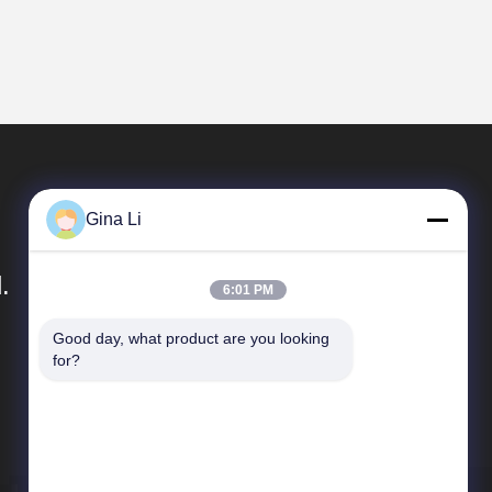
Gina Li
.
6:01 PM
Good day, what product are you looking 
Vínculos Rápidos
for?
Perfil de compañía
Viaje de la fábrica
Control de calidad