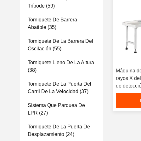
Trípode
(59)
Torniquete De Barrera
Abatible
(35)
Torniquete De La Barrera Del
Oscilación
(55)
Torniquete Lleno De La Altura
(38)
Máquina de
rayos X de
Torniquete De La Puerta Del
de detecci
Carril De La Velocidad
(37)
Sistema Que Parquea De
LPR
(27)
Torniquete De La Puerta De
Desplazamiento
(24)