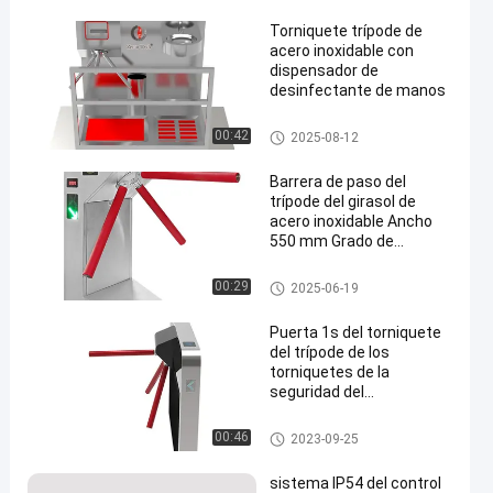
Torniquete trípode de
acero inoxidable con
dispensador de
desinfectante de manos
Puerta del torniquete del trípod
00:42
2025-08-12
e
en
Barrera de paso del
trípode del girasol de
acero inoxidable Ancho
550 mm Grado de
protección IP54 para un
control de acceso suave
Puerta del torniquete del trípod
00:29
2025-06-19
e
Puerta 1s del torniquete
del trípode de los
torniquetes de la
seguridad del
emplazamiento de la
obra de DC12V AC18V
Puerta del torniquete del trípod
00:46
2023-09-25
e
sistema IP54 del control