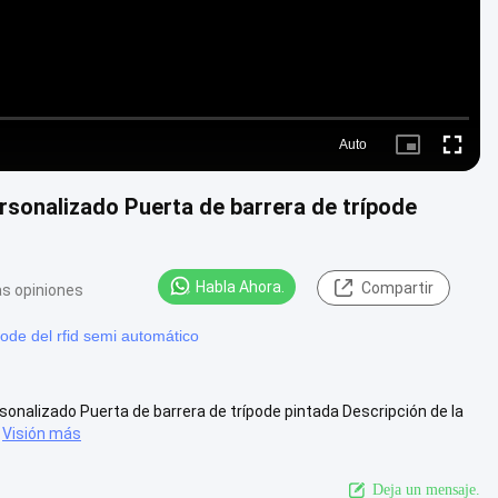
Auto
Picture-
Fullscre
in-
Picture
rsonalizado Puerta de barrera de trípode
Habla Ahora.
Compartir
as opiniones
pode del rfid semi automático
onalizado Puerta de barrera de trípode pintada Descripción de la
Visión más
Deja un mensaje.