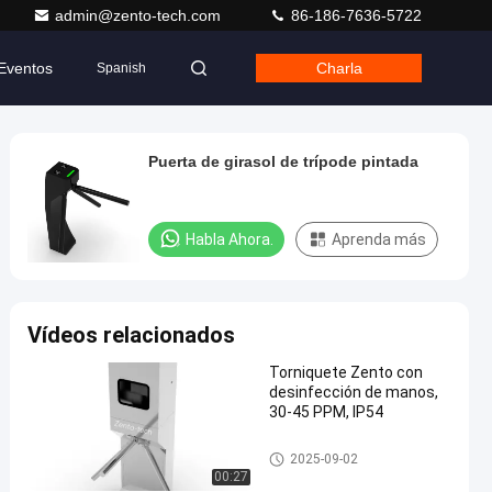
admin@zento-tech.com
86-186-7636-5722
Eventos
Charla
Spanish
Puerta de girasol de trípode pintada
Habla Ahora.
Aprenda más
Vídeos relacionados
Torniquete Zento con
desinfección de manos,
30-45 PPM, IP54
Puerta del torniquete del trípod
2025-09-02
e
00:27