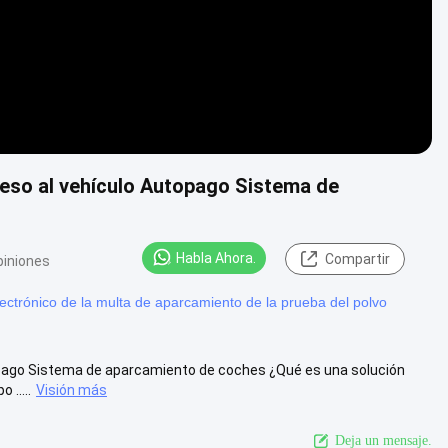
ceso al vehículo Autopago Sistema de
Habla Ahora.
Compartir
piniones
ectrónico de la multa de aparcamiento de la prueba del polvo
topago Sistema de aparcamiento de coches ¿Qué es una solución
 .....
Visión más
Deja un mensaje.