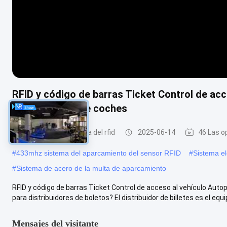
RFID y código de barras Ticket Control de ac
aparcamiento de coches
sistema que parquea del rfid
2025-06-14
46 Las o
#
433mhz sistema del aparcamiento del sensor RFID
#
Sistema el
#
Sistema de acero de la multa de aparcamiento
RFID y código de barras Ticket Control de acceso al vehículo Au
para distribuidores de boletos? El distribuidor de billetes es el equipo
Mensajes del visitante