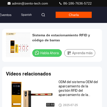
admin@zento-tech.com
86-186-7636-5722
Eventos
Charla
Spanish
Sistema de estacionamiento RFID y
código de barras
Habla Ahora.
Aprenda más
Vídeos relacionados
ODM del sistema OEM del
aparcamiento de la
gestión RFID del
aparcamiento de la
alameda de la pantalla
LED
sistema que parquea del rfid
00:44
2025-07-25