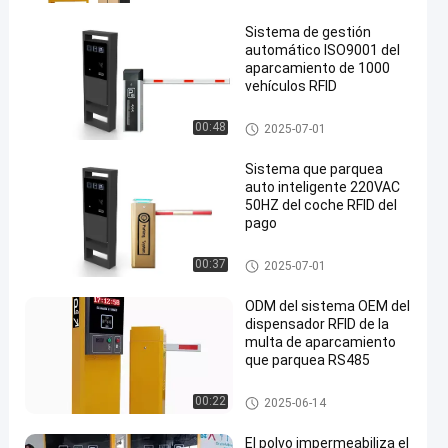
Sistema de gestión
automático ISO9001 del
aparcamiento de 1000
vehículos RFID
sistema que parquea del rfid
00:48
2025-07-01
Sistema que parquea
auto inteligente 220VAC
50HZ del coche RFID del
pago
sistema que parquea del rfid
00:37
2025-07-01
ODM del sistema OEM del
dispensador RFID de la
multa de aparcamiento
que parquea RS485
sistema que parquea del rfid
00:22
2025-06-14
El polvo impermeabiliza el