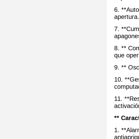
6. **Auto
apertura
7. **Cum
apagones
8. ** Com
que oper
9. ** Osc
10. **Ge
computad
11. **Re
activació
** Carac
1. **Ala
antiapri