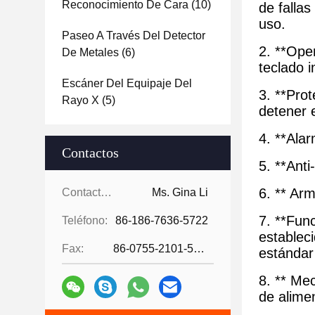
Reconocimiento De Cara
(10)
de fallas
uso.
Paseo A Través Del Detector
2. **Ope
De Metales
(6)
teclado i
Escáner Del Equipaje Del
3. **Prot
Rayo X
(5)
detener 
4. **Ala
Contactos
5. **Ant
6. ** Ar
Contactos:
Ms. Gina Li
7. **Fun
Teléfono:
86-186-7636-5722
establec
Fax:
86-0755-2101-5736
estándar
8. ** Me
de alime