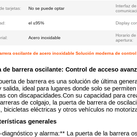
Interfaz de
de tarjetas:
No se puede optar
comunicaci
ad:
el ≤95%
Display co
Horario de
rial:
Acero inoxidable
apertura:
arrera oscilante de acero inoxidable Solución moderna de control
a de barrera oscilante: Control de acceso avanz
puerta de barrera es una solución de última genera
 salida, ideal para lugares donde solo se permiten
as con discapacidades.Con su capacidad para cr
barreras de colgajo, la puerta de barrera de oscil
s, bicicletas eléctricas y otros vehículos no motoriz
terísticas generales
-diagnóstico y alarma:** La puerta de la barrera os