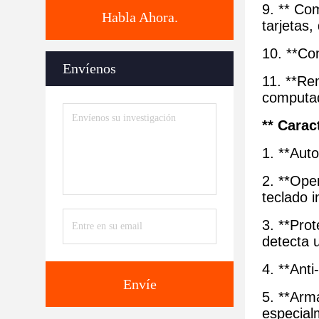
9. ** Com
Habla Ahora.
tarjetas,
10. **Con
Envíenos
11. **Re
computad
** Carac
1. **Auto
2. **Oper
teclado i
3. **Pro
detecta 
4. **Ant
Envíe
5. **Arm
especial