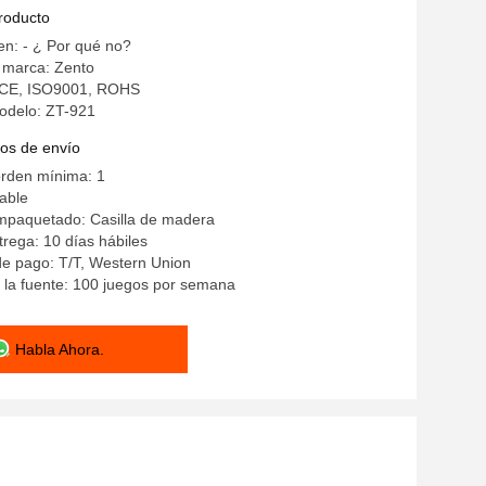
nes versátiles
producto
en: - ¿ Por qué no?
 marca: Zento
n: CE, ISO9001, ROHS
delo: ZT-921
os de envío
orden mínima: 1
iable
empaquetado: Casilla de madera
rega: 10 días hábiles
e pago: T/T, Western Union
 la fuente: 100 juegos por semana
Habla Ahora.