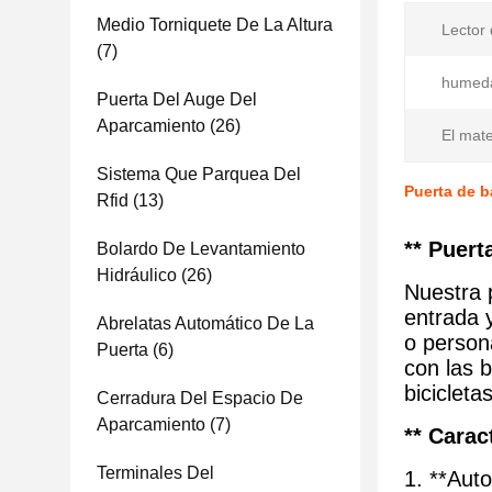
Medio Torniquete De La Altura
Lector 
(7)
humed
Puerta Del Auge Del
Aparcamiento
(26)
El mate
Sistema Que Parquea Del
Puerta de b
Rfid
(13)
** Puert
Bolardo De Levantamiento
Hidráulico
(26)
Nuestra 
entrada y
Abrelatas Automático De La
o person
Puerta
(6)
con las 
bicicleta
Cerradura Del Espacio De
Aparcamiento
(7)
** Carac
Terminales Del
1. **Auto