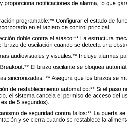
 y proporciona notificaciones de alarma, lo que gar
ración programable:** Configurar el estado de funci
ncorporado en el tablero de control principal.
ección doble contra el atasco:** La estructura mec
el brazo de oscilación cuando se detecta una obstr
rmas audiovisuales y visuales:** Incluye alarmas pa
i-Breakout:** El brazo oscilante se bloquea automá
mas sincronizadas: ** Asegura que los brazos se m
ción de restablecimiento automático:** Si el paso 
ido, el sistema cancela el permiso de acceso del us
 es de 5 segundos).
canismo de seguridad contra fallos:** La puerta s
ntación y se cierra cuando se restablece la aliment