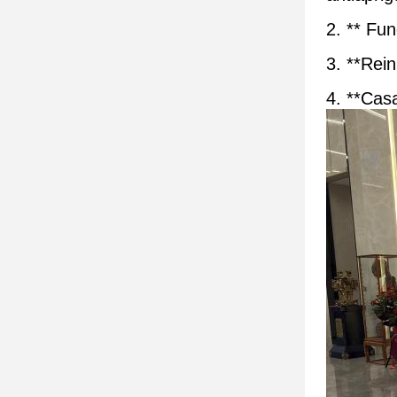
2. ** Fu
3. **Rein
4. **Casa