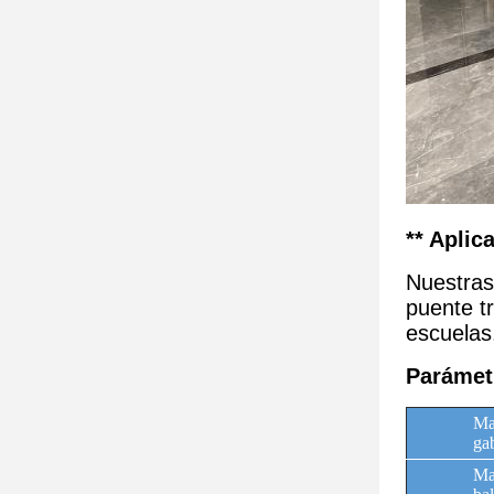
** Aplic
Nuestras
puente tr
escuelas
Parámetr
Mat
ga
Ma