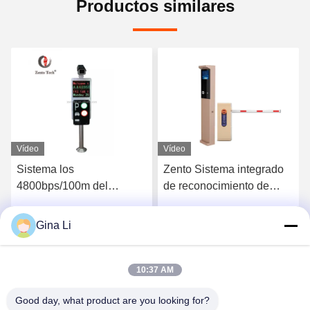
Productos similares
Vídeo
Vídeo
Sistema los
Zento Sistema integrado
4800bps/100m del
de reconocimiento de
aparcamiento del vehículo
matrículas Sistema de
LPR para la seguridad del
estacionamiento de
Gina Li
Habla Ahora.
Habla Ahora.
camino
tarjetas Gestión de
boletos Todo en un solo
sistema
10:37 AM
Good day, what product are you looking for?