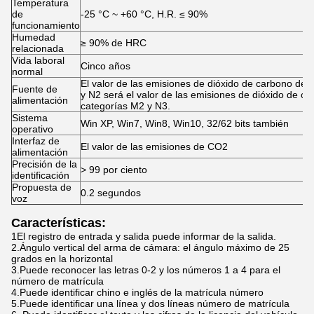
Temperatura
de
-25 °C ~ +60 °C, H.R. ≤ 90%
funcionamiento
Humedad
≥ 90% de HRC
relacionada
Vida laboral
Cinco años
normal
El valor de las emisiones de dióxido de carbono de 
Fuente de
y N2 será el valor de las emisiones de dióxido de ca
alimentación
categorías M2 y N3.
Sistema
Win XP, Win7, Win8, Win10, 32/62 bits también
operativo
Interfaz de
El valor de las emisiones de CO2
alimentación
Precisión de la
> 99 por ciento
identificación
Propuesta de
0.2 segundos
voz
Características:
1El registro de entrada y salida puede informar de la salida.
2.Ángulo vertical del arma de cámara: el ángulo máximo de 25
grados en la horizontal
3.Puede reconocer las letras 0-2 y los números 1 a 4 para el
número de matrícula
4.Puede identificar chino e inglés de la matrícula número
5.Puede identificar una línea y dos líneas número de matrícula