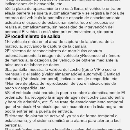
indicaciones de bienvenida, etc.
5Si la plaza de aparcamiento no está llena, el vehículo entra en 
ella,la barrera se suelta automáticamente y se registra la hora de 
entrada del vehículo.la pantalla de espacio de estacionamiento 
actualiza el espacio de estacionamiento.Todo el proceso se 
realiza automáticamente, sin necesidad de intervención del 
personal.El vehículo está siempre en movimiento, sin parar.
2Procedimiento de salida
1El vehículo entra en el área de captura de la cámara de la 
matrícula, activando la captura de la cámara.
2El sistema de reconocimiento de matrículas captura 
automáticamente la imagen del vehículo y
Reconoce el número 
de matrícula, la categoría del vehículo se obtiene mediante la 
búsqueda de la
base de datos.
3La pantalla muestra la validez del coche ((auto VIP o coche 
mensual) o el saldo ((valor almacenado)
el automóvil).Cantidad 
cobrada ((Vehículo temporal), indicaciones de despedida, etc.
4Nombre de placa de reproducción de voz e indicaciones de 
pago y despedida, etc.
5Si el vehículo está parado,la puerta se abre automáticamente.El 
ordenador ha recogido la imagen
Imagen del coche cuando entró 
y hora de admisión, etc. Si se trata de estacionamiento temporal 
que el vehículo
El vehículo que se encuentre en la lista negra, no 
podrá entrar en la puerta de entrada.
El sistema de alarma se activará, ya sea de forma temporal o 
estacionaria, y el sistema emitirá una alarma para alertar a la
el 
personal.
6Los vehículos que cruzan la salida y salen del estacionamiento, 