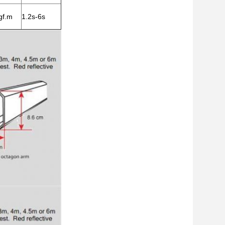
gf.m
1.2s-6s