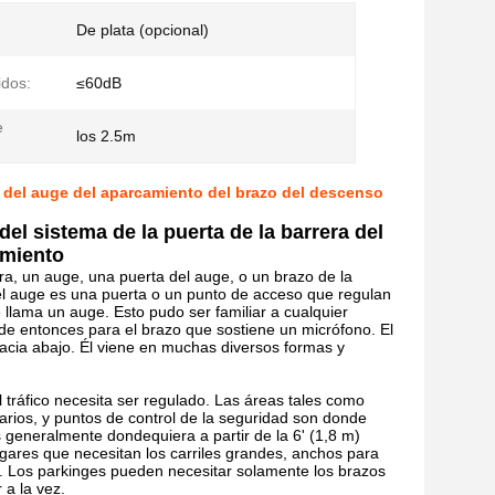
De plata (opcional)
idos:
≤60dB
e
los 2.5m
ta del auge del aparcamiento del brazo del descenso
del sistema de la puerta de la barrera del
amiento
a, un auge, una puerta del auge, o un brazo de la
del auge es una puerta o un punto de acceso que regulan
e llama un auge. Esto pudo ser familiar a cualquier
sde entonces para el brazo que sostiene un micrófono. El
hacia abajo. Él viene en muchas diversos formas y
l tráfico necesita ser regulado. Las áreas tales como
iarios, y puntos de control de la seguridad son donde
s generalmente dondequiera a partir de la 6' (1,8 m)
ugares que necesitan los carriles grandes, anchos para
. Los parkinges pueden necesitar solamente los brazos
 a la vez.