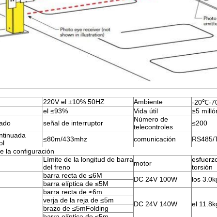
220V el ±10% 50HZ
Ambiente
-20℃-
el ≤93%
Vida útil
≥5 mill
Número de
rado
señal de interruptor
≤200
telecontroles
ontinuada
≤80m/433mhz
comunicación
RS485/T
ol
e la configuración
Límite de la longitud de barra
esfuerz
motor
del freno
torsión
barra recta de ≤6M
DC 24V 100W
los 3.0k
barra elíptica de ≤5M
barra recta de ≤6m
verja de la reja de ≤5m
DC 24V 140W
el 11.8k
brazo de ≤5mFolding
barra elíptica de ≤5m