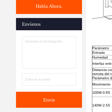
Habla Ahora.
Envíenos
Parámetro
Entrada
Humedad
Interfaz ent
Distancia c
remota del r
Parámetro d
Movimiento
100W-0.8S
Envíe
140W-2.5S