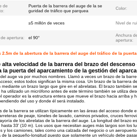
e de
Puerta de la barrera del auge de la se
Color:
to:
guridad de tráfico que parquea
≥5 millón de veces
Nivel de ru
Anchura d
 de apertura:
el 90°
apertura:
 2.5m de la abertura de la barrera del auge del tráfico de la puer
 alta velocidad de la barrera del brazo del descenso 
 la puerta del aparcamiento de la gestión del aparc
del auge va por muchos nombres. Llamó a veces un brazo de la barrer
acceso; estos todos significan la misma cosa. Un brazo de la barrera 
ón mediante un brazo largo que gire en el abrelatas. El brazo también s
ha utilizado un micrófono antes de este término también se utiliza de
el operador es la estructura entera que mueve el brazo hacia arriba y 
ndiendo del uso y donde él será instalado.
s de la barrera se utilizan típicamente en las áreas del acceso donde e
arreteras de peaje, túneles de lavado, caminos privados, cruces ferrov
ayoría de los abrelatas de la barrera del auge. La longitud del brazo e
al hasta 33' (10 m). Los usos que necesitan auges más largos son los l
s y los camiones, tales como una calzada del negocio o un aeropuerto
a de la pequeño-longitud puesto que solamente un vehículo debe pasar