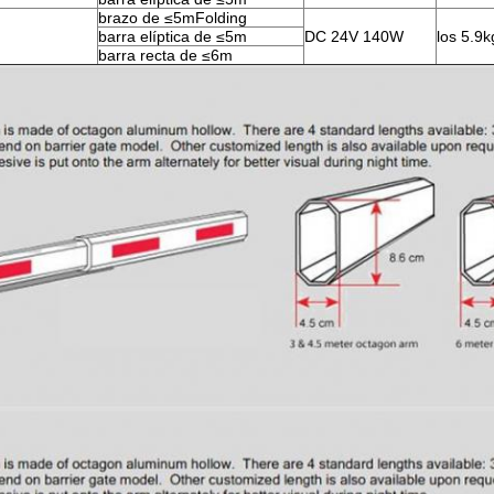
brazo de ≤5mFolding
barra elíptica de ≤5m
DC 24V 140W
los 5.9k
barra recta de ≤6m