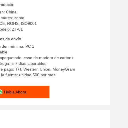
nto del brazo del descenso
producto
en: China
 marca: zento
n: CE, ROHS, ISO9001
delo: ZT-01
os de envío
orden mínima: PC 1
iable
empaquetado: caso de madera de carton+
rega: 5-7 días laborables
de pago: T/T, Western Union, MoneyGram
la fuente: unidad 500 por mes
Habla Ahora.