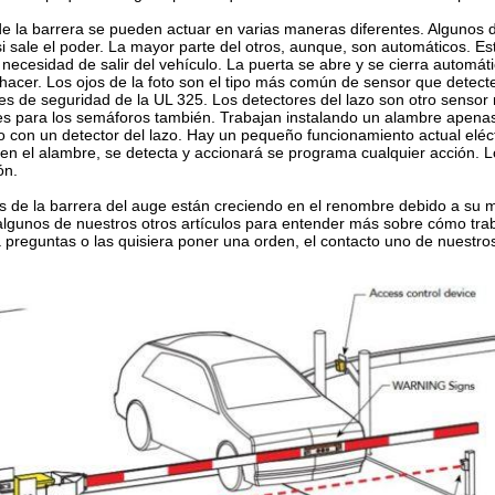
e la barrera se pueden actuar en varias maneras diferentes. Algunos 
si sale el poder. La mayor parte del otros, aunque, son automáticos. Es
a necesidad de salir del vehículo. La puerta se abre y se cierra autom
hacer. Los ojos de la foto son el tipo más común de sensor que detect
es de seguridad de la UL 325. Los detectores del lazo son otro sensor
s para los semáforos también. Trabajan instalando un alambre apenas 
 con un detector del lazo. Hay un pequeño funcionamiento actual eléct
 en el alambre, se detecta y accionará se programa cualquier acción. L
ón.
s de la barrera del auge están creciendo en el renombre debido a su 
algunos de nuestros otros artículos para entender más sobre cómo traba
 preguntas o las quisiera poner una orden, el contacto uno de nuestros