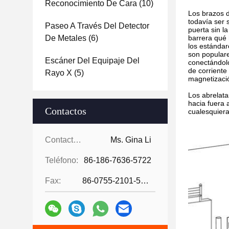
Reconocimiento De Cara
(10)
Los brazos d
todavía ser 
Paseo A Través Del Detector
puerta sin l
De Metales
(6)
barrera qué 
los estándar
son populare
Escáner Del Equipaje Del
conectándolo
de corriente
Rayo X
(5)
magnetizaci
Los abrelata
hacia fuera 
Contactos
cualesquiera
Contactos:
Ms. Gina Li
Teléfono:
86-186-7636-5722
Fax:
86-0755-2101-5736