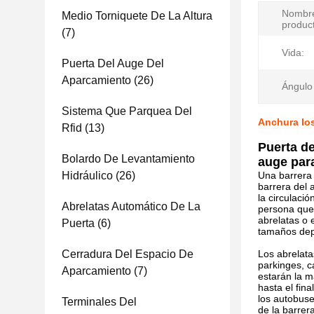
Nombr
Medio Torniquete De La Altura
produc
(7)
Vida:
Puerta Del Auge Del
Aparcamiento
(26)
Ángulo
Sistema Que Parquea Del
Anchura los
Rfid
(13)
Puerta de
Bolardo De Levantamiento
auge para
Hidráulico
(26)
Una barrera 
barrera del 
la circulaci
Abrelatas Automático De La
persona que 
abrelatas o 
Puerta
(6)
tamaños depe
Cerradura Del Espacio De
Los abrelata
parkinges, c
Aparcamiento
(7)
estarán la m
hasta el fin
los autobuse
Terminales Del
de la barrer