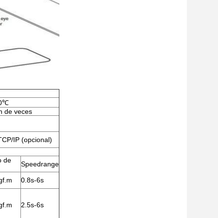
70℃
ón de veces
CP/IP (opcional)
o de
Speedrange
gf.m
0.8s-6s
gf.m
2.5s-6s